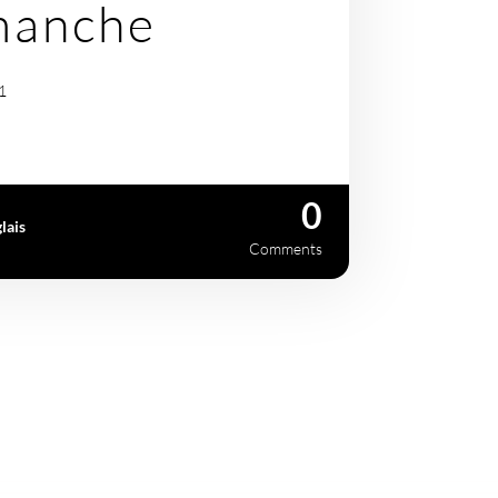
manche
1
0
lais
Comments