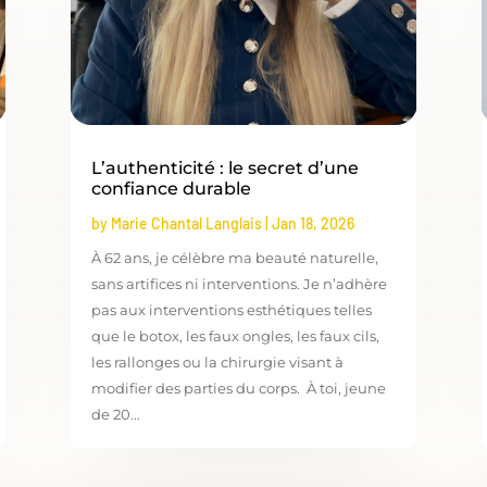
L’authenticité : le secret d’une
confiance durable
by
Marie Chantal Langlais
|
Jan 18, 2026
À 62 ans, je célèbre ma beauté naturelle,
sans artifices ni interventions. Je n’adhère
pas aux interventions esthétiques telles
que le botox, les faux ongles, les faux cils,
les rallonges ou la chirurgie visant à
modifier des parties du corps. À toi, jeune
de 20...