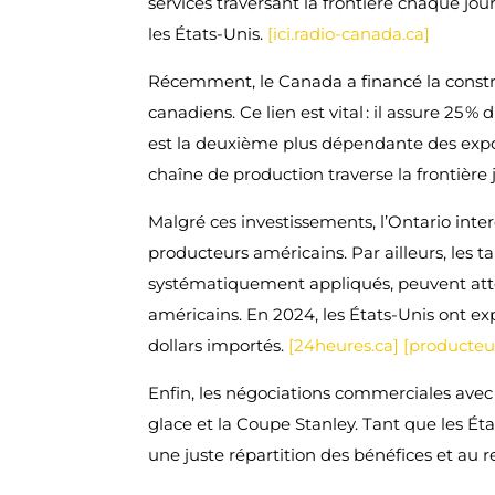
services traversant la frontière chaque jou
les États-Unis.
[ici.radio-canada.ca]
Récemment, le Canada a financé la constru
canadiens. Ce lien est vital : il assure 25 
est la deuxième plus dépendante des exporta
chaîne de production traverse la frontière j
Malgré ces investissements, l’Ontario inter
producteurs américains. Par ailleurs, les ta
systématiquement appliqués, peuvent attei
américains. En 2024, les États-Unis ont exp
dollars importés.
[24heures.ca]
[producteu
Enfin, les négociations commerciales ave
glace et la Coupe Stanley. Tant que les Éta
une juste répartition des bénéfices et au r