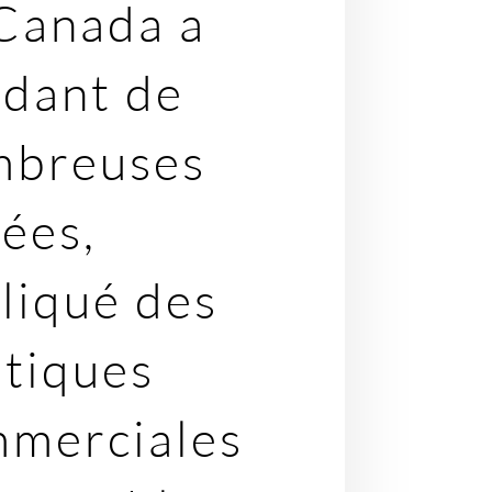
Canada a
dant de
mbreuses
ées,
liqué des
itiques
merciales