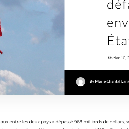
déf
env
Éta
février 10,
By
Marie Chantal Lang
x entre les deux pays a dépassé 968 milliards de dollars, soit