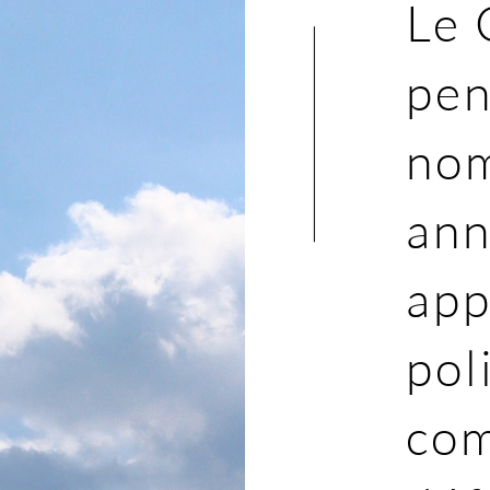
Le 
pen
no
ann
app
pol
com