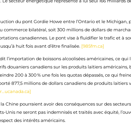
r. Le secteur énergétique représente à lui seul 166 milliards 
ction du pont Gordie Howe entre l’Ontario et le Michigan, po
% du commerce bilatéral, soit 300 millions de dollars de marcha
tions canadiennes. Le pont vise à fluidifier le trafic et à so
usqu’à huit fois avant d’être finalisée.
[985fm.ca]
dit l’importation de boissons alcoolisées américaines, ce qui 
rifs douaniers canadiens sur les produits laitiers américains, 
ndre 200 à 300 % une fois les quotas dépassés, ce qui freine
orté 877,5 millions de dollars canadiens de produits laitiers 
r…ucanada.ca]
c la Chine pourraient avoir des conséquences sur des secte
ts-Unis ne seront pas indemnisés et traités avec équité, l’ou
espect des intérêts américains.